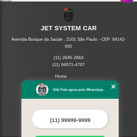
JET SYSTEM CAR
Avenida Bosque da Saúde , 2101 São Paulo - CEP: 04142-
092
(11) 2645-2863
(11) 94071-4707
Home
Empresa
Missão
Olá! Fale agora pelo WhatsApp.
Serviços
Contato
Mapa do site
Mais Serviços