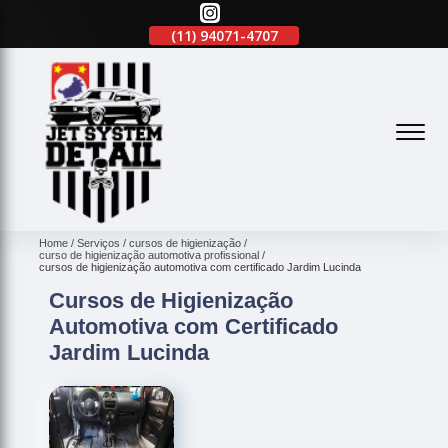
(11)
2645-2863
(11)
94071-4707
(11)
2645-2863
(
Home
Serviços
cursos de higienização
curso de higienização automotiva profissional
cursos de higienização automotiva com certificado Jardim Lucinda
Cursos de Higienização
Automotiva com Certificado
Jardim Lucinda