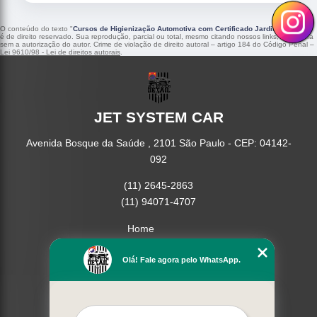
O conteúdo do texto "
Cursos de Higienização Automotiva com Certificado Jardim Lucinda
"
é de direito reservado. Sua reprodução, parcial ou total, mesmo citando nossos links, é proibida
sem a autorização do autor. Crime de violação de direito autoral – artigo 184 do Código Penal –
Lei 9610/98 - Lei de direitos autorais
.
JET SYSTEM CAR
Avenida Bosque da Saúde , 2101 São Paulo - CEP: 04142-
092
(11) 2645-2863
(11) 94071-4707
Home
Empresa
Missão
Olá! Fale agora pelo WhatsApp.
Serviços
Contato
Mapa do site