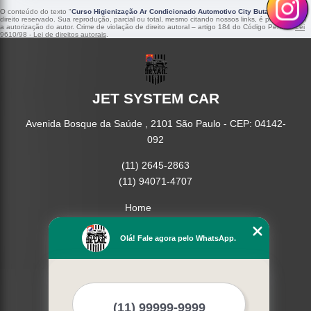
O conteúdo do texto "
Curso Higienização Ar Condicionado Automotivo City Butantã
" é de
direito reservado. Sua reprodução, parcial ou total, mesmo citando nossos links, é proibida sem
a autorização do autor. Crime de violação de direito autoral – artigo 184 do Código Penal –
Lei
9610/98 - Lei de direitos autorais
.
JET SYSTEM CAR
Avenida Bosque da Saúde , 2101 São Paulo - CEP: 04142-
092
(11) 2645-2863
(11) 94071-4707
Home
Empresa
Missão
Olá! Fale agora pelo WhatsApp.
Serviços
Contato
Mapa do site
Mais Serviços