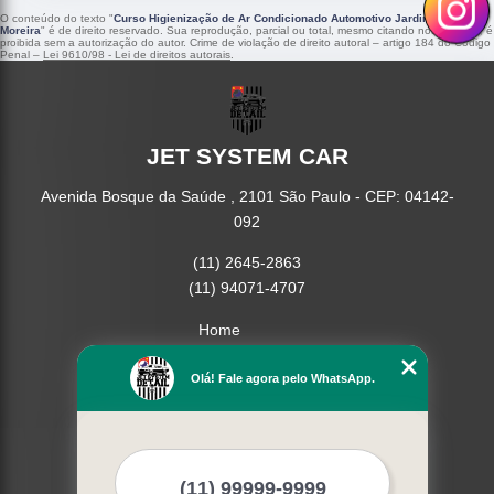
O conteúdo do texto "
Curso Higienização de Ar Condicionado Automotivo Jardim Leônidas
Moreira
" é de direito reservado. Sua reprodução, parcial ou total, mesmo citando nossos links, é
proibida sem a autorização do autor. Crime de violação de direito autoral – artigo 184 do Código
Penal –
Lei 9610/98 - Lei de direitos autorais
.
JET SYSTEM CAR
Avenida Bosque da Saúde , 2101 São Paulo - CEP: 04142-
092
(11) 2645-2863
(11) 94071-4707
Home
Empresa
Missão
Olá! Fale agora pelo WhatsApp.
Serviços
Contato
Mapa do site
Mais Serviços