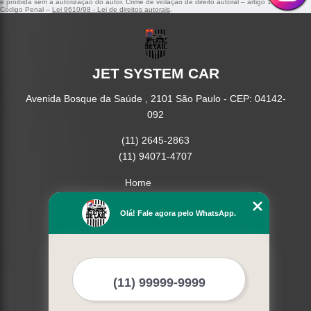
é proibida sem a autorização do autor. Crime de violação de direito autoral – artigo 184 do
Código Penal –
Lei 9610/98 - Lei de direitos autorais
.
JET SYSTEM CAR
Avenida Bosque da Saúde , 2101 São Paulo - CEP: 04142-
092
(11) 2645-2863
(11) 94071-4707
Home
Empresa
Missão
Olá! Fale agora pelo WhatsApp.
Serviços
Contato
Mapa do site
Mais Serviços