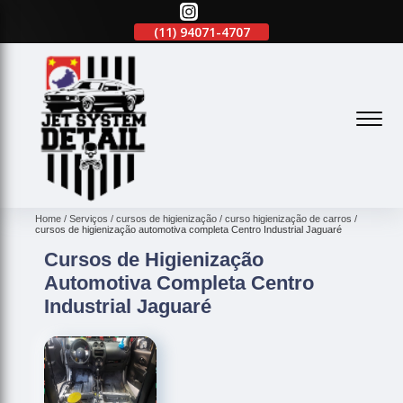
(11)
2645-2863
(11)
94071-4707
(11)
2645-2863
(
Home
Serviços
cursos de higienização
curso higienização de carros
cursos de higienização automotiva completa Centro Industrial Jaguaré
Cursos de Higienização
Automotiva Completa Centro
Industrial Jaguaré