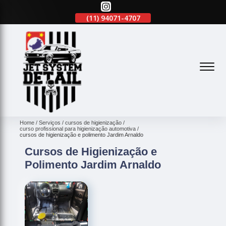
(11)
2645-2863
(11)
94071-4707
(11)
2645-2863
(
Home
Serviços
cursos de higienização
curso profissional para higienização automotiva
cursos de higienização e polimento Jardim Arnaldo
Cursos de Higienização e
Polimento Jardim Arnaldo