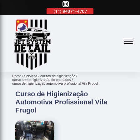
(11)
2645-2863
(11)
94071-4707
(11)
2645-2863
(
Home
Serviços
cursos de higienização
curso sobre higienização de estofados
curso de higienização automotiva profissional Vila Frugol
Curso de Higienização
Automotiva Profissional Vila
Frugol