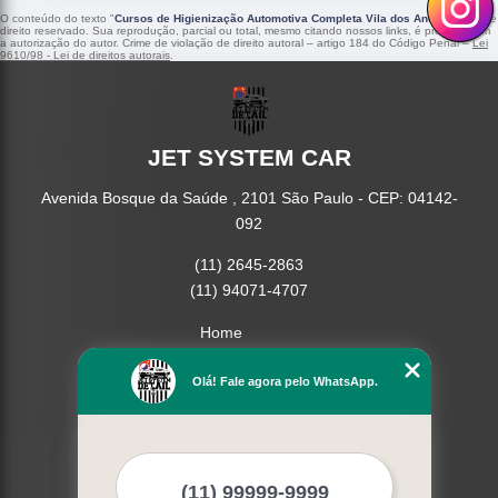
O conteúdo do texto "
Cursos de Higienização Automotiva Completa Vila dos Andrades
" é de
direito reservado. Sua reprodução, parcial ou total, mesmo citando nossos links, é proibida sem
a autorização do autor. Crime de violação de direito autoral – artigo 184 do Código Penal –
Lei
9610/98 - Lei de direitos autorais
.
JET SYSTEM CAR
Avenida Bosque da Saúde , 2101 São Paulo - CEP: 04142-
092
(11) 2645-2863
(11) 94071-4707
Home
Empresa
Missão
Olá! Fale agora pelo WhatsApp.
Serviços
Contato
Mapa do site
Mais Serviços