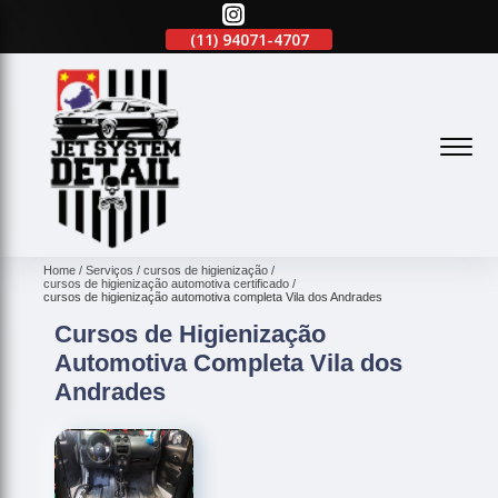
(11)
2645-2863
(11)
94071-4707
(11)
2645-2863
(
Home
Serviços
cursos de higienização
cursos de higienização automotiva certificado
cursos de higienização automotiva completa Vila dos Andrades
Cursos de Higienização
Automotiva Completa Vila dos
Andrades