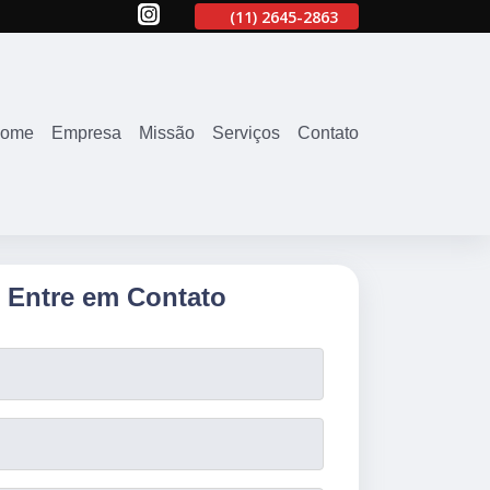
63
(11)
94071-4707
(11)
2645-2863
(11)
94071-4707
ome
Empresa
Missão
Serviços
Contato
Entre em Contato