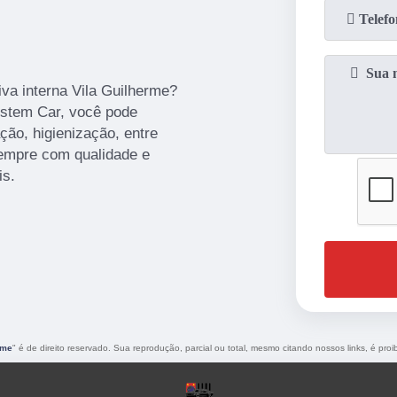
va interna Vila Guilherme?
ystem Car, você pode
ação, higienização, entre
sempre com qualidade e
is.
rme
" é de direito reservado. Sua reprodução, parcial ou total, mesmo citando nossos links, é proi