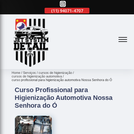
(11)
2645-2863
(11)
94071-4707
(11)
2645-2863
(
Home
Serviços
cursos de higienização
cursos de higienização automotiva
curso profissional para higienização automotiva Nossa Senhora do Ó
Curso Profissional para
Higienização Automotiva Nossa
Senhora do Ó