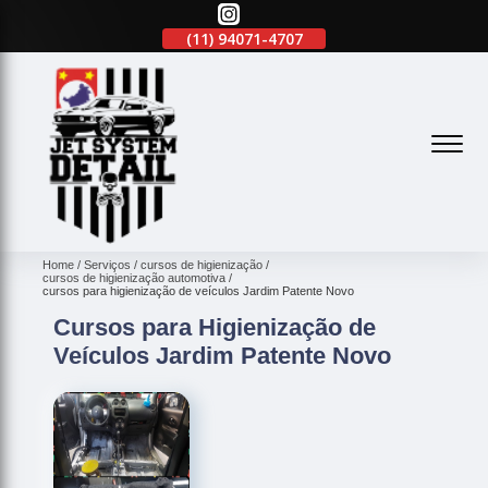
(11)
2645-2863
(11)
94071-4707
(11)
2645-2863
(
Home
Serviços
cursos de higienização
cursos de higienização automotiva
cursos para higienização de veículos Jardim Patente Novo
Cursos para Higienização de
Veículos Jardim Patente Novo