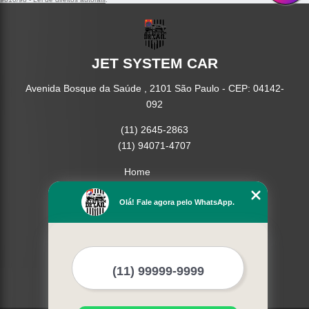
JET SYSTEM CAR
Avenida Bosque da Saúde , 2101 São Paulo - CEP: 04142-
092
(11) 2645-2863
(11) 94071-4707
Home
Empresa
Missão
Olá! Fale agora pelo WhatsApp.
Serviços
Contato
Mapa do site
Mais Serviços