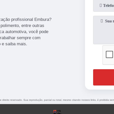
ização profissional Embura?
 polimento, entre outras
ca automotiva, você pode
trabalhar sempre com
o e saiba mais.
de direito reservado. Sua reprodução, parcial ou total, mesmo citando nossos links, é proibida sem