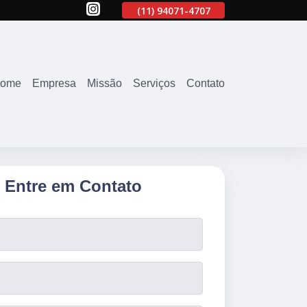
707
(11)
2645-2863
(11)
94071-4707
(11)
2645-2863
ome
Empresa
Missão
Serviços
Contato
Entre em Contato