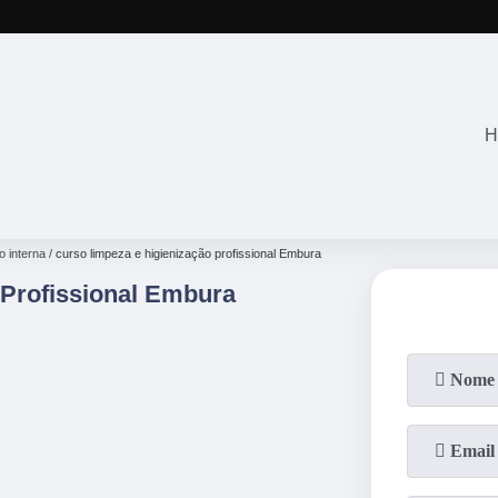
(11)
2645-2863
(11)
94071-4
H
o interna
curso limpeza e higienização profissional Embura
 Profissional Embura