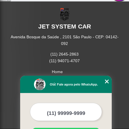
JET SYSTEM CAR
Avenida Bosque da Saúde , 2101 São Paulo - CEP: 04142-
092
(11) 2645-2863
(11) 94071-4707
Home
Empresa
Missão
Olá! Fale agora pelo WhatsApp.
Serviços
Contato
Mapa do site
Mais Serviços