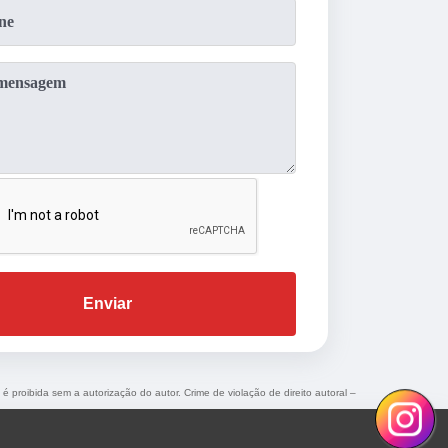
Enviar
 é proibida sem a autorização do autor. Crime de violação de direito autoral –