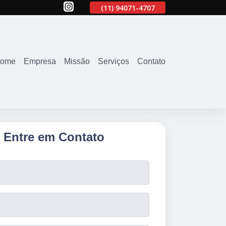
707
(11)
2645-2863
(11)
94071-4707
(11)
2645-2863
ome
Empresa
Missão
Serviços
Contato
Entre em Contato