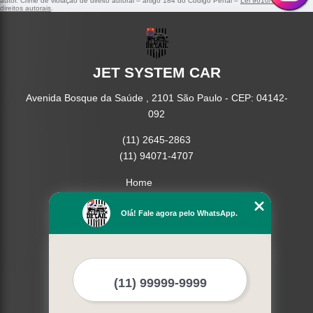
autor. Crime de violação de direito autoral – artigo 184 do Código Penal –
Lei 9610/98 - Lei de
direitos autorais
.
JET SYSTEM CAR
Avenida Bosque da Saúde , 2101 São Paulo - CEP: 04142-
092
(11) 2645-2863
(11) 94071-4707
Home
Empresa
Missão
Olá! Fale agora pelo WhatsApp.
Serviços
Contato
Mapa do site
Mais Serviços