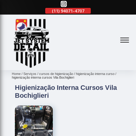
(11)
2645-2863
(11)
94071-4707
(11)
2645-2863
(
Home
Serviços
cursos de higienização
higienização interna curso
higienização interna cursos Vila Bochiglieri
Higienização Interna Cursos Vila
Bochiglieri