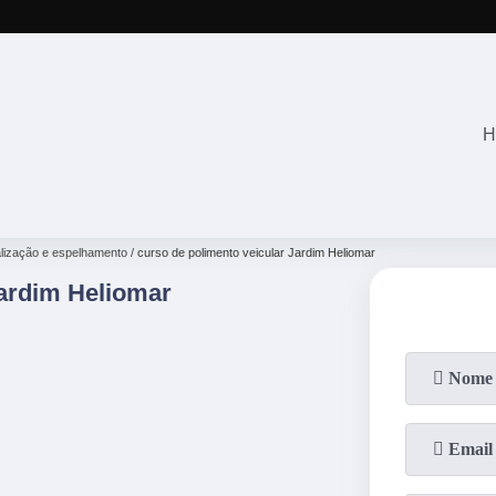
(11)
2645-2863
(11)
94071-4
H
alização e espelhamento
curso de polimento veicular Jardim Heliomar
Jardim Heliomar