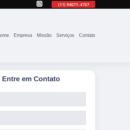
707
(11)
2645-2863
(11)
94071-4707
(11)
2645-2863
ome
Empresa
Missão
Serviços
Contato
Entre em Contato