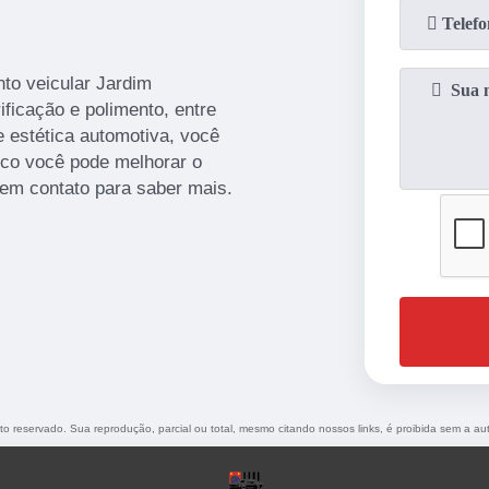
to veicular Jardim
ificação e polimento, entre
 estética automotiva, você
co você pode melhorar o
r em contato para saber mais.
eito reservado. Sua reprodução, parcial ou total, mesmo citando nossos links, é proibida sem a au