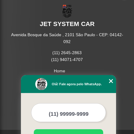
JET SYSTEM CAR
Avenida Bosque da Saúde , 2101 São Paulo - CEP: 04142-
092
(11) 2645-2863
(11) 94071-4707
Home
Empresa
Missão
Olá! Fale agora pelo WhatsApp.
Serviços
Contato
Mapa do site
Mais Serviços