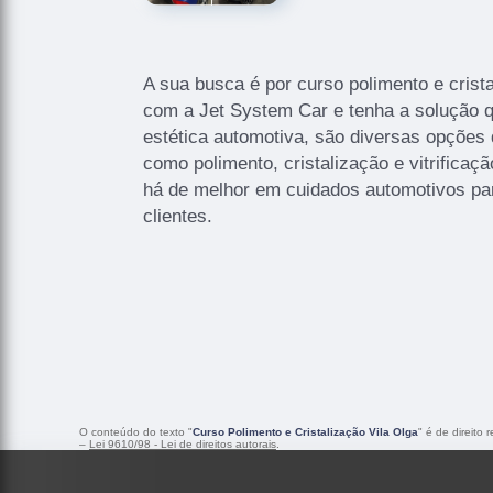
A sua busca é por curso polimento e crist
com a Jet System Car e tenha a solução 
estética automotiva, são diversas opções 
como polimento, cristalização e vitrifica
há de melhor em cuidados automotivos p
clientes.
O conteúdo do texto "
Curso Polimento e Cristalização Vila Olga
" é de direito
–
Lei 9610/98 - Lei de direitos autorais
.