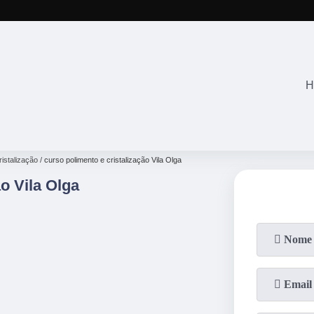
(11)
2645-28
H
ristalização
curso polimento e cristalização Vila Olga
o Vila Olga