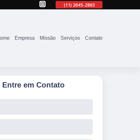
63
(11)
94071-4707
(11)
2645-2863
(11)
94071-4707
ome
Empresa
Missão
Serviços
Contato
Entre em Contato