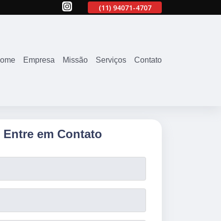
707
(11)
2645-2863
(11)
94071-4707
(11)
2645-2863
ome
Empresa
Missão
Serviços
Contato
Entre em Contato