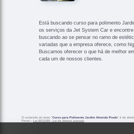
Está buscando curso para polimento Jar
os serviços da Jet System Car e encontre
buscando ao se pensar no ramo de estéti
variadas que a empresa oferece, como hig
Buscamos oferecer o que há de melhor em
cada um de nossos clientes.
O conteúdo do texto "
Curso para Polimento Jardim Almeida Prado
" é de dire
Penal –
Lei 9610/98 - Lei de direitos autorais
.