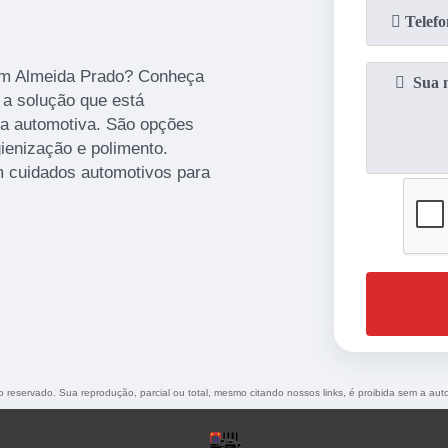
dim Almeida Prado? Conheça
 a solução que está
ca automotiva. São opções
ienização e polimento.
 cuidados automotivos para
ito reservado. Sua reprodução, parcial ou total, mesmo citando nossos links, é proibida sem a auto