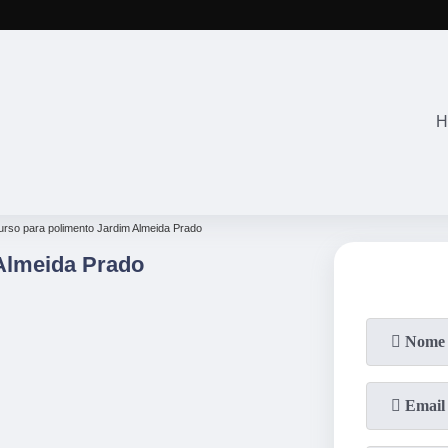
(11)
2645-2863
(11)
94071-4
H
urso para polimento Jardim Almeida Prado
Almeida Prado