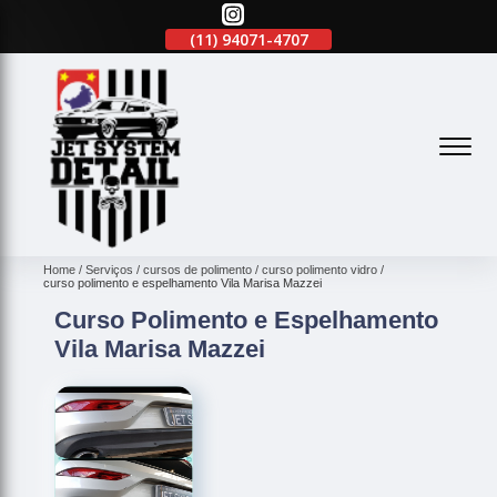
(11)
2645-2863
(11)
94071-4707
(11)
2645-2863
(
Home
Serviços
cursos de polimento
curso polimento vidro
curso polimento e espelhamento Vila Marisa Mazzei
Curso Polimento e Espelhamento
Vila Marisa Mazzei