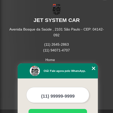
JET SYSTEM CAR
Avenida Bosque da Saúde , 2101 São Paulo - CEP: 04142-
092
(11) 2645-2863
(11) 94071-4707
Home
Empresa
Missão
Olá! Fale agora pelo WhatsApp.
Serviços
Contato
Mapa do site
Mais Serviços