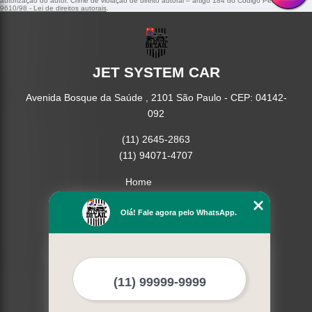
autorização do autor. Crime de violação de direito autoral – artigo 184 do Código Penal –
Lei
9610/98 - Lei de direitos autorais
.
JET SYSTEM CAR
Avenida Bosque da Saúde , 2101 São Paulo - CEP: 04142-
092
(11) 2645-2863
(11) 94071-4707
Home
Empresa
Missão
Olá! Fale agora pelo WhatsApp.
Serviços
Contato
Mapa do site
Mais Serviços