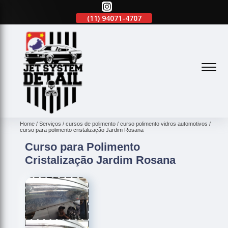
(11)
2645-2863
(11)
94071-4707
(11)
2645-2863
(
Home
Serviços
cursos de polimento
curso polimento vidros automotivos
curso para polimento cristalização Jardim Rosana
Curso para Polimento
Cristalização Jardim Rosana