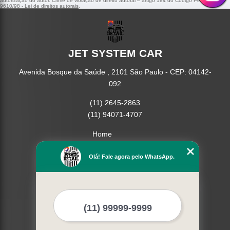
autorização do autor. Crime de violação de direito autoral – artigo 184 do Código Penal –
Lei
9610/98 - Lei de direitos autorais
.
JET SYSTEM CAR
Avenida Bosque da Saúde , 2101 São Paulo - CEP: 04142-
092
(11) 2645-2863
(11) 94071-4707
Home
Empresa
Missão
Olá! Fale agora pelo WhatsApp.
Serviços
Contato
Mapa do site
Mais Serviços