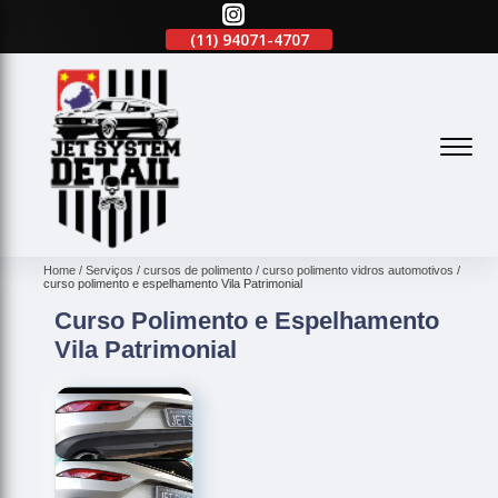
(11)
2645-2863
(11)
94071-4707
(11)
2645-2863
(
Home
Serviços
cursos de polimento
curso polimento vidros automotivos
curso polimento e espelhamento Vila Patrimonial
Curso Polimento e Espelhamento
Vila Patrimonial