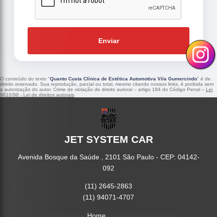
Enviar
O conteúdo do texto "
Quanto Custa Clínica de Estética Automotiva Vila Gumercindo
" é de
direito reservado. Sua reprodução, parcial ou total, mesmo citando nossos links, é proibida sem
a autorização do autor. Crime de violação de direito autoral – artigo 184 do Código Penal –
Lei
9610/98 - Lei de direitos autorais
.
JET SYSTEM CAR
Avenida Bosque da Saúde , 2101 São Paulo - CEP: 04142-
092
(11) 2645-2863
(11) 94071-4707
Home