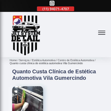
(11)
2645-2863
(11)
94071-4707
(11)
2645-2863
(
Home
Serviços
Estética Automotiva
Centro de Estética Automotiva
Quanto custa clínica de estética automotiva Vila Gumercindo
Quanto Custa Clínica de Estética
Automotiva Vila Gumercindo