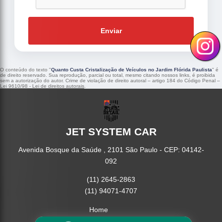
Enviar
O conteúdo do texto "
Quanto Custa Cristalização de Veículos no Jardim Flórida Paulista
" é
de direito reservado. Sua reprodução, parcial ou total, mesmo citando nossos links, é proibida
sem a autorização do autor. Crime de violação de direito autoral – artigo 184 do Código Penal –
Lei 9610/98 - Lei de direitos autorais
.
JET SYSTEM CAR
Avenida Bosque da Saúde , 2101 São Paulo - CEP: 04142-
092
(11) 2645-2863
(11) 94071-4707
Home
Empresa