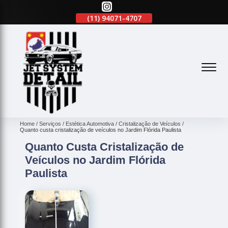
(11)
2645-2863
(11)
94071-4707
(11)
2645-2863
(
Home
Serviços
Estética Automotiva
Cristalização de Veículos
Quanto custa cristalização de veículos no Jardim Flórida Paulista
Quanto Custa Cristalização de
Veículos no Jardim Flórida
Paulista