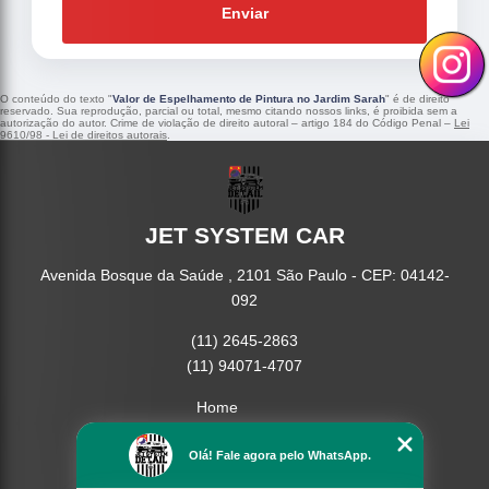
Enviar
O conteúdo do texto "
Valor de Espelhamento de Pintura no Jardim Sarah
" é de direito
reservado. Sua reprodução, parcial ou total, mesmo citando nossos links, é proibida sem a
autorização do autor. Crime de violação de direito autoral – artigo 184 do Código Penal –
Lei
9610/98 - Lei de direitos autorais
.
JET SYSTEM CAR
Avenida Bosque da Saúde , 2101 São Paulo - CEP: 04142-
092
(11) 2645-2863
(11) 94071-4707
Home
Empresa
Missão
Olá! Fale agora pelo WhatsApp.
Serviços