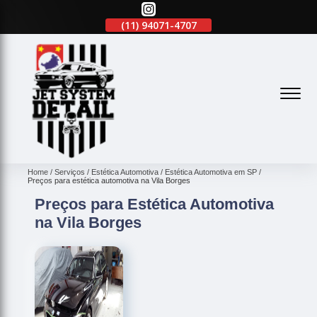
(11)
2645-2863
(11)
94071-4707
(11)
2645-2863
(
Home
Serviços
Estética Automotiva
Estética Automotiva em SP
Preços para estética automotiva na Vila Borges
Preços para Estética Automotiva
na Vila Borges