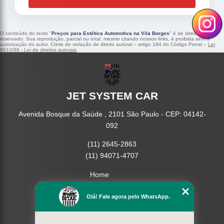
O conteúdo do texto "
Preços para Estética Automotiva na Vila Borges
" é de direito
reservado. Sua reprodução, parcial ou total, mesmo citando nossos links, é proibida sem a
autorização do autor. Crime de violação de direito autoral – artigo 184 do Código Penal –
Lei
9610/98 - Lei de direitos autorais
.
JET SYSTEM CAR
Avenida Bosque da Saúde , 2101 São Paulo - CEP: 04142-
092
(11) 2645-2863
(11) 94071-4707
Home
Empresa
Missão
Olá! Fale agora pelo WhatsApp.
Serviços
Contato