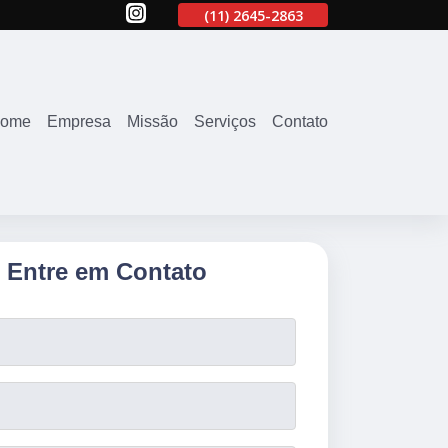
63
(11)
94071-4707
(11)
2645-2863
(11)
94071-4707
ome
Empresa
Missão
Serviços
Contato
Entre em Contato