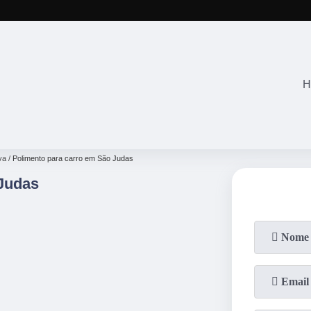
(11)
2645-28
H
va
Polimento para carro em São Judas
Judas