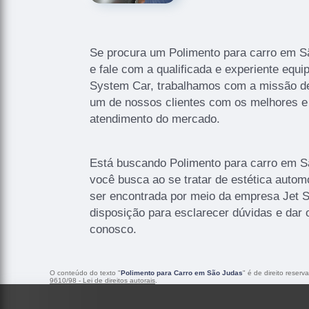
Se procura um Polimento para carro em S
e fale com a qualificada e experiente equip
System Car, trabalhamos com a missão de
um de nossos clientes com os melhores e
atendimento do mercado.
Está buscando Polimento para carro em S
você busca ao se tratar de estética autom
ser encontrada por meio da empresa Jet 
disposição para esclarecer dúvidas e dar o
conosco.
O conteúdo do texto "
Polimento para Carro em São Judas
" é de direito reser
9610/98 - Lei de direitos autorais
.