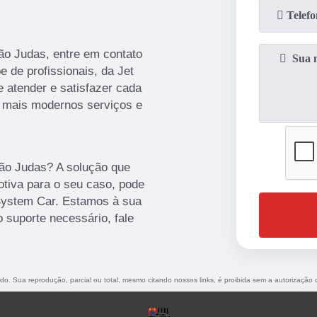
ão Judas, entre em contato
e de profissionais, da Jet
 atender e satisfazer cada
 mais modernos serviços e
ão Judas? A solução que
otiva para o seu caso, pode
System Car. Estamos à sua
 suporte necessário, fale
vado. Sua reprodução, parcial ou total, mesmo citando nossos links, é proibida sem a autorização 