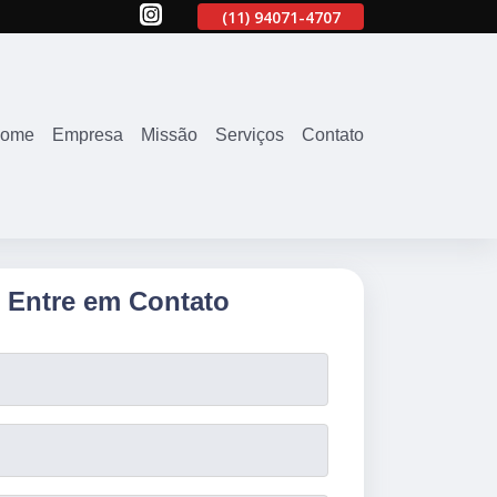
707
(11)
2645-2863
(11)
94071-4707
(11)
2645-2863
ome
Empresa
Missão
Serviços
Contato
Entre em Contato