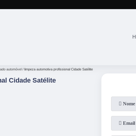
(11)
2645-2863
(11)
94071-4
H
nado automóvel
limpeza automotiva profissional Cidade Satélite
al Cidade Satélite