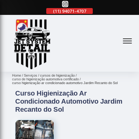
(11)
2645-2863
(11)
94071-4707
(11)
2645-2863
(
Home
Serviços
cursos de higienização
curso de higienização automotiva certificado
curso higienização ar condicionado automotivo Jardim Recanto do Sol
Curso Higienização Ar
Condicionado Automotivo Jardim
Recanto do Sol