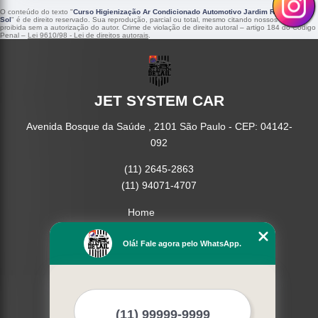
O conteúdo do texto "
Curso Higienização Ar Condicionado Automotivo Jardim Recanto do
Sol
" é de direito reservado. Sua reprodução, parcial ou total, mesmo citando nossos links, é
proibida sem a autorização do autor. Crime de violação de direito autoral – artigo 184 do Código
Penal –
Lei 9610/98 - Lei de direitos autorais
.
JET SYSTEM CAR
Avenida Bosque da Saúde , 2101 São Paulo - CEP: 04142-
092
(11) 2645-2863
(11) 94071-4707
Home
Empresa
Missão
Olá! Fale agora pelo WhatsApp.
Serviços
Contato
Mapa do site
Mais Serviços