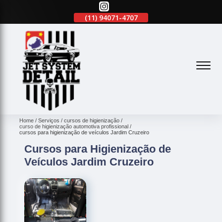
(11)
2645-2863
(11)
94071-4707
(11)
2645-2863
(
Home
Serviços
cursos de higienização
curso de higienização automotiva profissional
cursos para higienização de veículos Jardim Cruzeiro
Cursos para Higienização de
Veículos Jardim Cruzeiro