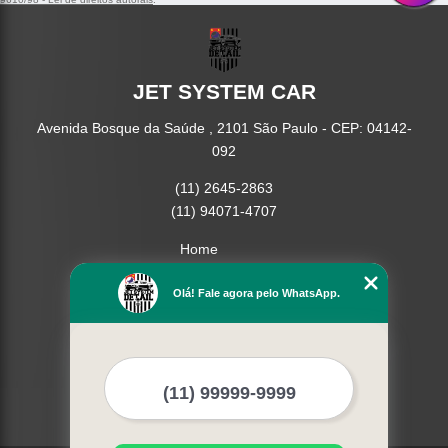
JET SYSTEM CAR
Avenida Bosque da Saúde , 2101 São Paulo - CEP: 04142-
092
(11) 2645-2863
(11) 94071-4707
Home
Empresa
Missão
Olá! Fale agora pelo WhatsApp.
Serviços
Contato
Mapa do site
Mais Serviços