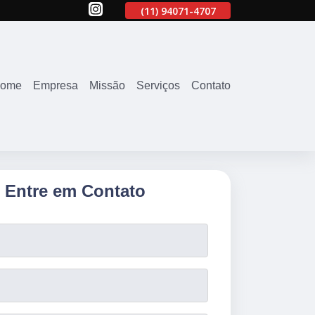
707
(11)
2645-2863
(11)
94071-4707
(11)
2645-2863
ome
Empresa
Missão
Serviços
Contato
Entre em Contato