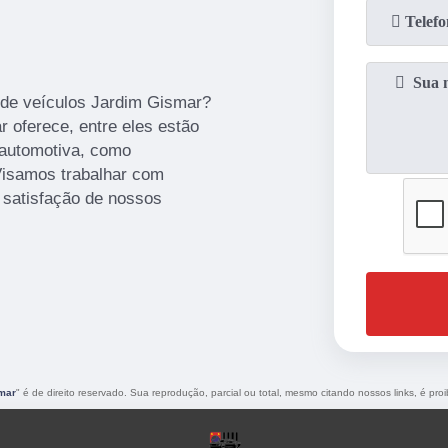
a de veículos Jardim Gismar?
 oferece, entre eles estão
 automotiva, como
. Visamos trabalhar com
 satisfação de nossos
smar
" é de direito reservado. Sua reprodução, parcial ou total, mesmo citando nossos links, é proi