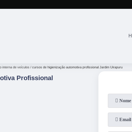
(11)
2645-2863
(11)
94071-4
H
o interna de veículos
cursos de higienização automotiva profissional Jardim Uirapuru
tiva Profissional