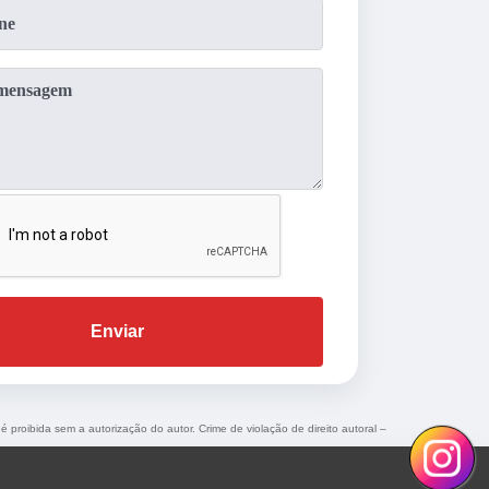
Enviar
 é proibida sem a autorização do autor. Crime de violação de direito autoral –