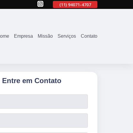
707
(11)
2645-2863
(11)
94071-4707
(11)
2645-2863
ome
Empresa
Missão
Serviços
Contato
Entre em Contato