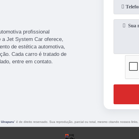
tomotiva profissional
 a Jet System Car oferece,
ento de estética automotiva,
ação. Cada carro é tratado de
dado, entre em contato.
 Uirapuru
" é de direito reservado. Sua reprodução, parcial ou total, mesmo citando nossos links,