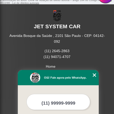
a autorização do autor. Crime de violação de direito autoral – artigo 184 do Código Penal –
Lei
9610/98 - Lei de direitos autorais
.
JET SYSTEM CAR
Avenida Bosque da Saúde , 2101 São Paulo - CEP: 04142-
092
(11) 2645-2863
(11) 94071-4707
Home
Empresa
Missão
Olá! Fale agora pelo WhatsApp.
Serviços
Contato
Mapa do site
Mais Serviços