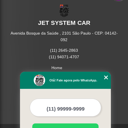
JET SYSTEM CAR
Avenida Bosque da Saúde , 2101 São Paulo - CEP: 04142-
092
(11) 2645-2863
(11) 94071-4707
Home
Empresa
Missão
Olá! Fale agora pelo WhatsApp.
Serviços
Contato
Mapa do site
Mais Serviços