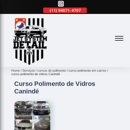
(11)
2645-2863
(11)
94071-4707
(11)
2645-2863
(
Home
Serviços
cursos de polimento
curso polimento em carros
curso polimento de vidros Canindé
Curso Polimento de Vidros
Canindé