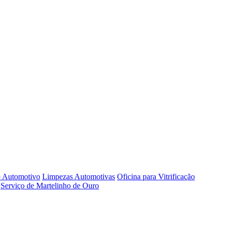
o Automotivo
Limpezas Automotivas
Oficina para Vitrificação
Serviço de Martelinho de Ouro