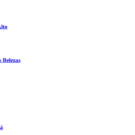
lto
 Belezas
gá