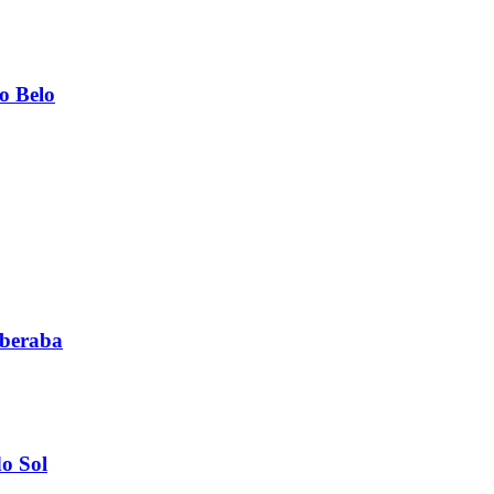
o Belo
aberaba
o Sol