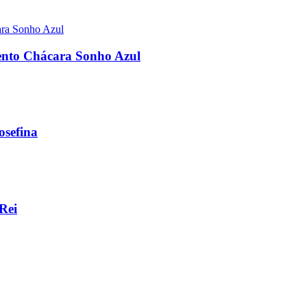
mento Chácara Sonho Azul
osefina
Rei