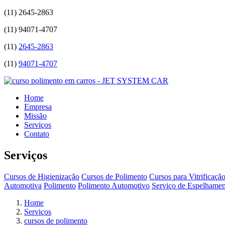
(11)
2645-2863
(11)
94071-4707
(11)
2645-2863
(11)
94071-4707
Home
Empresa
Missão
Serviços
Contato
Serviços
Cursos de Higienização
Cursos de Polimento
Cursos para Vitrificaçã
Automotiva
Polimento
Polimento Automotivo
Serviço de Espelhamen
Home
Serviços
cursos de polimento