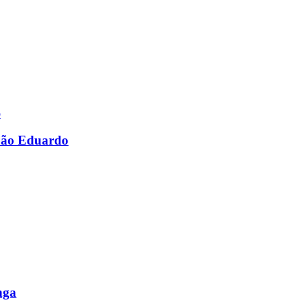
 São Eduardo
nga