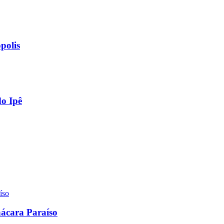
polis
do Ipê
Chácara Paraíso