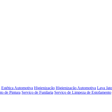
o
Estética Automotiva
Higienização
Higienização Automotiva
Lava Jat
to de Pintura
Serviço de Funilaria
Serviço de Limpeza de Estofamento