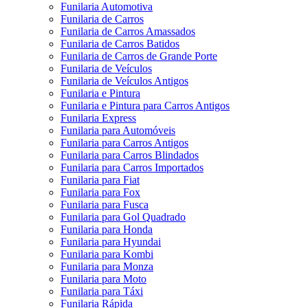
Funilaria Automotiva
Funilaria de Carros
Funilaria de Carros Amassados
Funilaria de Carros Batidos
Funilaria de Carros de Grande Porte
Funilaria de Veículos
Funilaria de Veículos Antigos
Funilaria e Pintura
Funilaria e Pintura para Carros Antigos
Funilaria Express
Funilaria para Automóveis
Funilaria para Carros Antigos
Funilaria para Carros Blindados
Funilaria para Carros Importados
Funilaria para Fiat
Funilaria para Fox
Funilaria para Fusca
Funilaria para Gol Quadrado
Funilaria para Honda
Funilaria para Hyundai
Funilaria para Kombi
Funilaria para Monza
Funilaria para Moto
Funilaria para Táxi
Funilaria Rápida