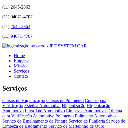
(11)
2645-2863
(11)
94071-4707
(11)
2645-2863
(11)
94071-4707
Home
Empresa
Missão
Serviços
Contato
Serviços
Cursos de Higienização
Cursos de Polimento
Cursos para
Vitrificação
Estética Automotiva
Higienização
Higienização
Automotiva
Lava Jato Automotivo
Limpezas Automotivas
Oficina
para Vitrificação Automotiva
Polimento
Polimento Automotivo
Serviço de Espelhamento de Pintura
Serviço de Funilaria
Serviço de
Limpeza de Estofamento
Serviço de Martelinho de Ouro