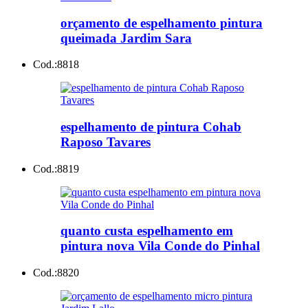
orçamento de espelhamento pintura
queimada Jardim Sara
Cod.:
8818
espelhamento de pintura Cohab
Raposo Tavares
Cod.:
8819
quanto custa espelhamento em
pintura nova Vila Conde do Pinhal
Cod.:
8820