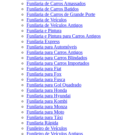
Funilaria de Carros Amassados
Funilaria de Carros Batidos
Funilaria de Carros de Grande Porte
Funilaria de Veículos
Funilaria de Veículos Antigos
Funilaria e Pintura
Funilaria e Pintura para Carros Antigos
Funilaria Express
Funilaria para Automóveis
Funilaria para Carros Antigos
Funilaria para Carros Blindados
Funilaria para Carros Importados
Funilaria para Fiat
Funilaria para Fox
Funilaria para Fusca
Funilaria para Gol Quadrado
Funilaria para Honda
Funilaria para Hyundai
Funilaria para Kombi
Funilaria para Monza
Funilaria para Moto
Funilaria para Táxi
Funilaria Rápida
Funileiro de Veículos
Funileiro de Veículos Antigos