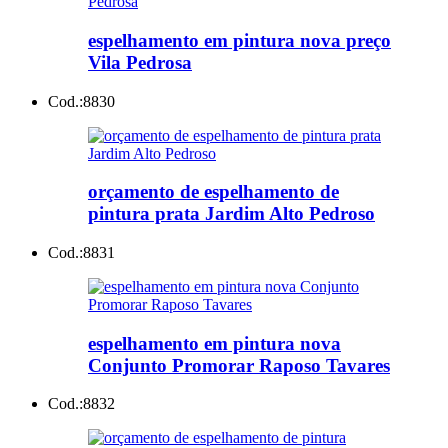
espelhamento em pintura nova preço
Vila Pedrosa
Cod.:
8830
orçamento de espelhamento de
pintura prata Jardim Alto Pedroso
Cod.:
8831
espelhamento em pintura nova
Conjunto Promorar Raposo Tavares
Cod.:
8832