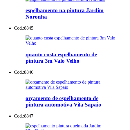
espelhamento na pintura Jardim
Noronha
Cod.:
8845
quanto custa espelhamento de
pintura 3m Valo Velho
Cod.:
8846
orçamento de espelhamento de
pintura automotiva Vila Sapaio
Cod.:
8847