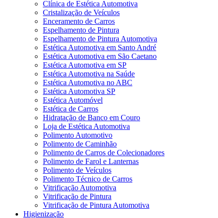
Clínica de Estética Automotiva
Cristalização de Veículos
Enceramento de Carros
Espelhamento de Pintura
Espelhamento de Pintura Automotiva
Estética Automotiva em Santo André
Estética Automotiva em São Caetano
Estética Automotiva em SP
Estética Automotiva na Saúde
Estética Automotiva no ABC
Estética Automotiva SP
Estética Automóvel
Estética de Carros
Hidratação de Banco em Couro
Loja de Estética Automotiva
Polimento Automotivo
Polimento de Caminhão
Polimento de Carros de Colecionadores
Polimento de Farol e Lanternas
Polimento de Veículos
Polimento Técnico de Carros
Vitrificação Automotiva
Vitrificação de Pintura
Vitrificação de Pintura Automotiva
Higienização