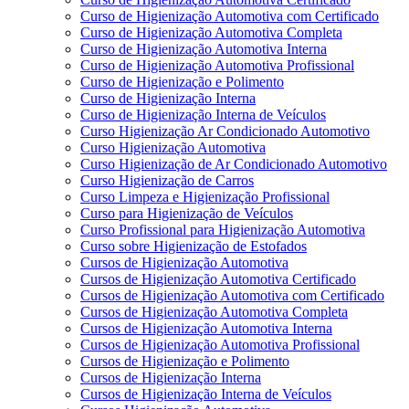
Curso de Higienização Automotiva com Certificado
Curso de Higienização Automotiva Completa
Curso de Higienização Automotiva Interna
Curso de Higienização Automotiva Profissional
Curso de Higienização e Polimento
Curso de Higienização Interna
Curso de Higienização Interna de Veículos
Curso Higienização Ar Condicionado Automotivo
Curso Higienização Automotiva
Curso Higienização de Ar Condicionado Automotivo
Curso Higienização de Carros
Curso Limpeza e Higienização Profissional
Curso para Higienização de Veículos
Curso Profissional para Higienização Automotiva
Curso sobre Higienização de Estofados
Cursos de Higienização Automotiva
Cursos de Higienização Automotiva Certificado
Cursos de Higienização Automotiva com Certificado
Cursos de Higienização Automotiva Completa
Cursos de Higienização Automotiva Interna
Cursos de Higienização Automotiva Profissional
Cursos de Higienização e Polimento
Cursos de Higienização Interna
Cursos de Higienização Interna de Veículos