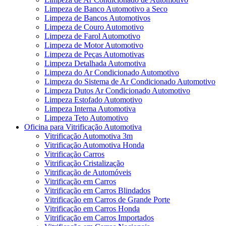
Limpeza de Banco Automotivo a Seco
Limpeza de Bancos Automotivos
Limpeza de Couro Automotivo
Limpeza de Farol Automotivo
Limpeza de Motor Automotivo
Limpeza de Peças Automotivas
Limpeza Detalhada Automotiva
Limpeza do Ar Condicionado Automotivo
Limpeza do Sistema de Ar Condicionado Automotivo
Limpeza Dutos Ar Condicionado Automotivo
Limpeza Estofado Automotivo
Limpeza Interna Automotiva
Limpeza Teto Automotivo
Oficina para Vitrificação Automotiva
Vitrificação Automotiva 3m
Vitrificação Automotiva Honda
Vitrificação Carros
Vitrificação Cristalização
Vitrificação de Automóveis
Vitrificação em Carros
Vitrificação em Carros Blindados
Vitrificação em Carros de Grande Porte
Vitrificação em Carros Honda
Vitrificação em Carros Importados