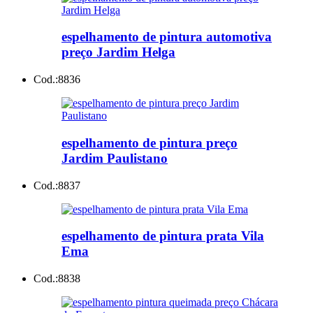
espelhamento de pintura automotiva
preço Jardim Helga
Cod.:
8836
espelhamento de pintura preço
Jardim Paulistano
Cod.:
8837
espelhamento de pintura prata Vila
Ema
Cod.:
8838