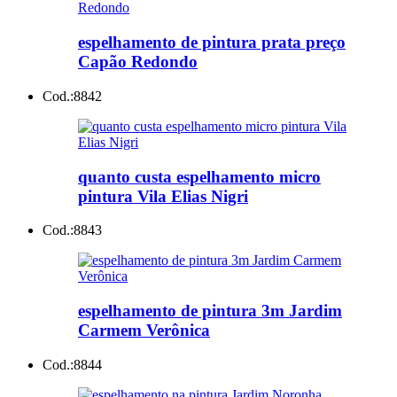
espelhamento de pintura prata preço
Capão Redondo
Cod.:
8842
quanto custa espelhamento micro
pintura Vila Elias Nigri
Cod.:
8843
espelhamento de pintura 3m Jardim
Carmem Verônica
Cod.:
8844