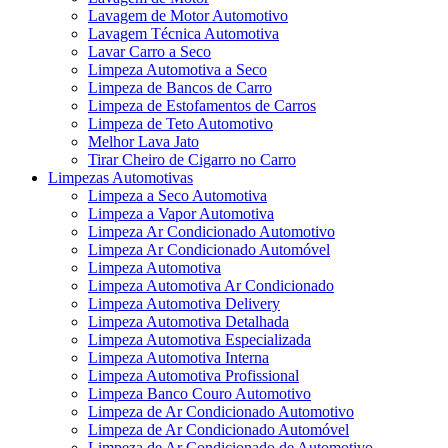
Lavagem de Motor Automotivo
Lavagem Técnica Automotiva
Lavar Carro a Seco
Limpeza Automotiva a Seco
Limpeza de Bancos de Carro
Limpeza de Estofamentos de Carros
Limpeza de Teto Automotivo
Melhor Lava Jato
Tirar Cheiro de Cigarro no Carro
Limpezas Automotivas
Limpeza a Seco Automotiva
Limpeza a Vapor Automotiva
Limpeza Ar Condicionado Automotivo
Limpeza Ar Condicionado Automóvel
Limpeza Automotiva
Limpeza Automotiva Ar Condicionado
Limpeza Automotiva Delivery
Limpeza Automotiva Detalhada
Limpeza Automotiva Especializada
Limpeza Automotiva Interna
Limpeza Automotiva Profissional
Limpeza Banco Couro Automotivo
Limpeza de Ar Condicionado Automotivo
Limpeza de Ar Condicionado Automóvel
Limpeza de Ar Condicionado de Automotivo