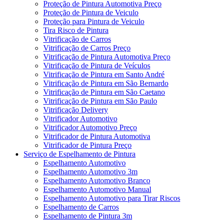
Proteção de Pintura Automotiva Preço
Proteção de Pintura de Veiculo
Proteção para Pintura de Veiculo
Tira Risco de Pintura
Vitrificação de Carros
Vitrificação de Carros Preço
Vitrificação de Pintura Automotiva Preço
Vitrificação de Pintura de Veículos
Vitrificação de Pintura em Santo André
Vitrificação de Pintura em São Bernardo
Vitrificação de Pintura em São Caetano
Vitrificação de Pintura em São Paulo
Vitrificação Delivery
Vitrificador Automotivo
Vitrificador Automotivo Preço
Vitrificador de Pintura Automotiva
Vitrificador de Pintura Preço
Serviço de Espelhamento de Pintura
Espelhamento Automotivo
Espelhamento Automotivo 3m
Espelhamento Automotivo Branco
Espelhamento Automotivo Manual
Espelhamento Automotivo para Tirar Riscos
Espelhamento de Carros
Espelhamento de Pintura 3m