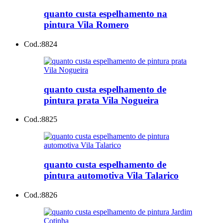
quanto custa espelhamento na
pintura Vila Romero
Cod.:
8824
quanto custa espelhamento de
pintura prata Vila Nogueira
Cod.:
8825
quanto custa espelhamento de
pintura automotiva Vila Talarico
Cod.:
8826