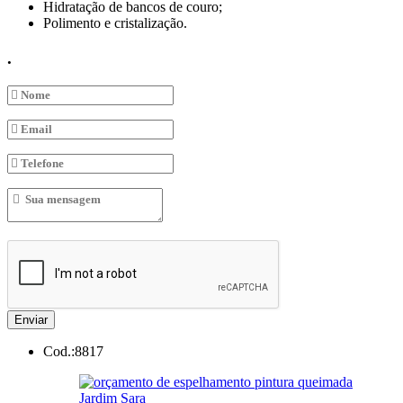
Hidratação de bancos de couro;
Polimento e cristalização.
.
Enviar
Cod.:
8817