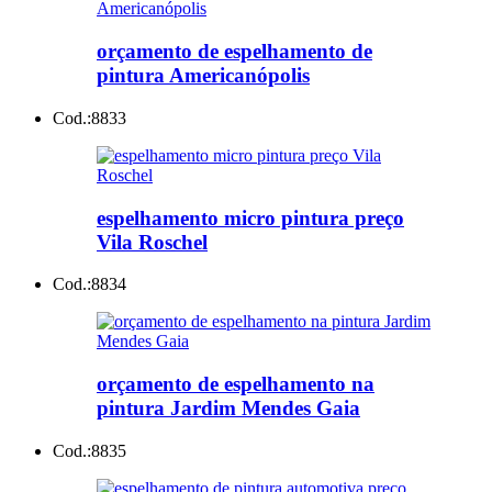
orçamento de espelhamento de
pintura Americanópolis
Cod.:
8833
espelhamento micro pintura preço
Vila Roschel
Cod.:
8834
orçamento de espelhamento na
pintura Jardim Mendes Gaia
Cod.:
8835