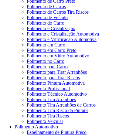
Polimento de Carro Preto
Polimento de Carros
Polimento de Carros Tira Riscos
Polimento de Veículo
Polimento do Carro
Polimento e Cristalização
Polimento e Cristalização Automotiva
Polimento e Vitrificação Automotiva
Polimento em Carro
Polimento em Carro Preto
Polimento em Vidro Automotivo
Polimento no Carro
Polimento para Carro
Polimento para Tirar Arranhões
Polimento para Tirar Riscos
Polimento Pintura Automotiva
Polimento Profissional
Polimento Técnico Automotivo
Polimento Tira Arranhões
Polimento Tira Arranhões de Carros
Polimento Tira Risco da Pintura
Polimento Tira Riscos
Polimento Veicular
Polimento Automotivo
Espelhamento de Pintura Preço