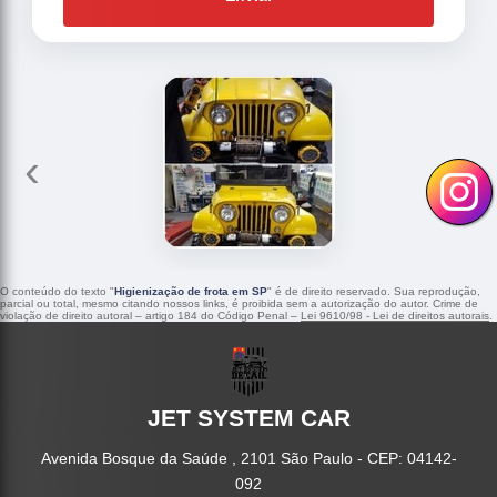
‹
›
O conteúdo do texto "
Higienização de frota em SP
" é de direito reservado. Sua reprodução,
parcial ou total, mesmo citando nossos links, é proibida sem a autorização do autor. Crime de
violação de direito autoral – artigo 184 do Código Penal –
Lei 9610/98 - Lei de direitos autorais
.
JET SYSTEM CAR
Avenida Bosque da Saúde , 2101 São Paulo - CEP: 04142-
092