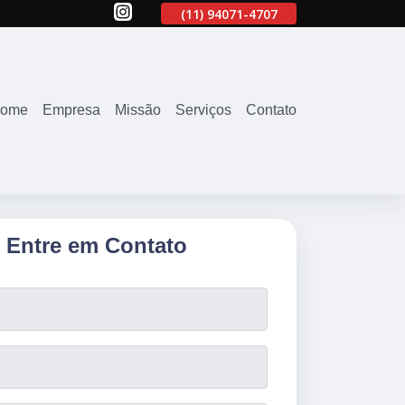
707
(11)
2645-2863
(11)
94071-4707
(11)
2645-2863
ome
Empresa
Missão
Serviços
Contato
Entre em Contato