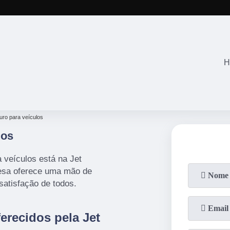
(11)
2645-2863
(11)
94071-4
H
uro para veículos
los
 veículos está na Jet
esa oferece uma mão de
 satisfação de todos.
erecidos pela Jet