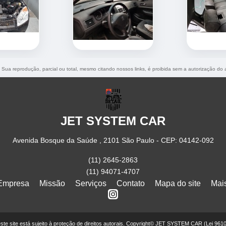
o. Sua reprodução, parcial ou total, mesmo citando nossos links, é proibida sem a autorização do 
JET SYSTEM CAR
Avenida Bosque da Saúde , 2101 São Paulo - CEP: 04142-092
(11) 2645-2863
(11) 94071-4707
Empresa
Missão
Serviços
Contato
Mapa do site
Mai
deste site está sujeito à proteção de direitos autorais. Copyright© JET SYSTEM CAR (Lei 961