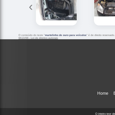
‹
O conteúdo do texto "
martelinho de ouro para veículos
" é de direito reservad
9610/98 - Lei de direitos autorais
.
Home
O inteiro teor 