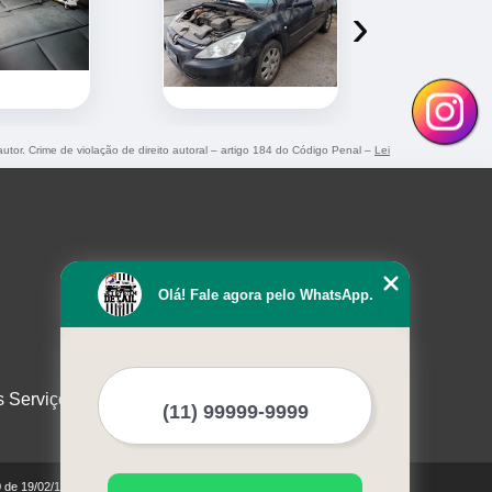
›
autor. Crime de violação de direito autoral – artigo 184 do Código Penal –
Lei
Olá! Fale agora pelo WhatsApp.
s Serviços
0 de 19/02/1998)