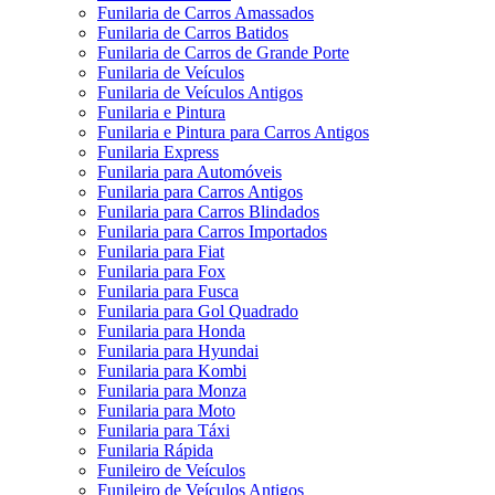
Funilaria de Carros Amassados
Funilaria de Carros Batidos
Funilaria de Carros de Grande Porte
Funilaria de Veículos
Funilaria de Veículos Antigos
Funilaria e Pintura
Funilaria e Pintura para Carros Antigos
Funilaria Express
Funilaria para Automóveis
Funilaria para Carros Antigos
Funilaria para Carros Blindados
Funilaria para Carros Importados
Funilaria para Fiat
Funilaria para Fox
Funilaria para Fusca
Funilaria para Gol Quadrado
Funilaria para Honda
Funilaria para Hyundai
Funilaria para Kombi
Funilaria para Monza
Funilaria para Moto
Funilaria para Táxi
Funilaria Rápida
Funileiro de Veículos
Funileiro de Veículos Antigos