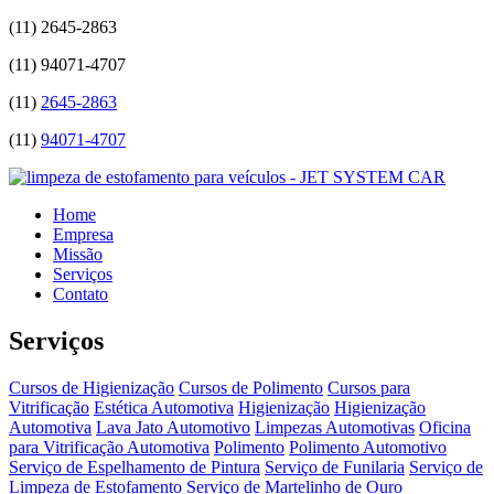
(11)
2645-2863
(11)
94071-4707
(11)
2645-2863
(11)
94071-4707
Home
Empresa
Missão
Serviços
Contato
Serviços
Cursos de Higienização
Cursos de Polimento
Cursos para
Vitrificação
Estética Automotiva
Higienização
Higienização
Automotiva
Lava Jato Automotivo
Limpezas Automotivas
Oficina
para Vitrificação Automotiva
Polimento
Polimento Automotivo
Serviço de Espelhamento de Pintura
Serviço de Funilaria
Serviço de
Limpeza de Estofamento
Serviço de Martelinho de Ouro