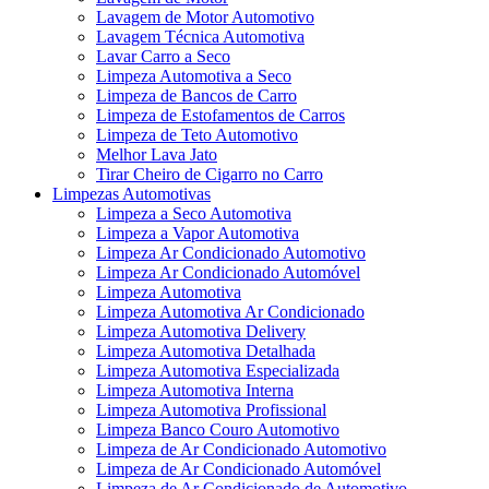
Lavagem de Motor Automotivo
Lavagem Técnica Automotiva
Lavar Carro a Seco
Limpeza Automotiva a Seco
Limpeza de Bancos de Carro
Limpeza de Estofamentos de Carros
Limpeza de Teto Automotivo
Melhor Lava Jato
Tirar Cheiro de Cigarro no Carro
Limpezas Automotivas
Limpeza a Seco Automotiva
Limpeza a Vapor Automotiva
Limpeza Ar Condicionado Automotivo
Limpeza Ar Condicionado Automóvel
Limpeza Automotiva
Limpeza Automotiva Ar Condicionado
Limpeza Automotiva Delivery
Limpeza Automotiva Detalhada
Limpeza Automotiva Especializada
Limpeza Automotiva Interna
Limpeza Automotiva Profissional
Limpeza Banco Couro Automotivo
Limpeza de Ar Condicionado Automotivo
Limpeza de Ar Condicionado Automóvel
Limpeza de Ar Condicionado de Automotivo