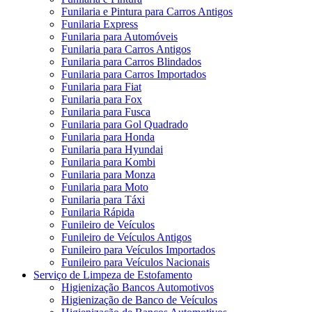
Funilaria e Pintura para Carros Antigos
Funilaria Express
Funilaria para Automóveis
Funilaria para Carros Antigos
Funilaria para Carros Blindados
Funilaria para Carros Importados
Funilaria para Fiat
Funilaria para Fox
Funilaria para Fusca
Funilaria para Gol Quadrado
Funilaria para Honda
Funilaria para Hyundai
Funilaria para Kombi
Funilaria para Monza
Funilaria para Moto
Funilaria para Táxi
Funilaria Rápida
Funileiro de Veículos
Funileiro de Veículos Antigos
Funileiro para Veículos Importados
Funileiro para Veículos Nacionais
Serviço de Limpeza de Estofamento
Higienização Bancos Automotivos
Higienização de Banco de Veículos