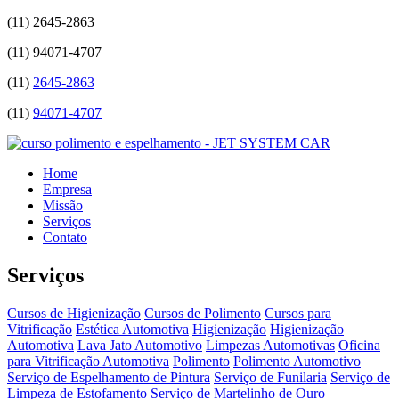
(11)
2645-2863
(11)
94071-4707
(11)
2645-2863
(11)
94071-4707
Home
Empresa
Missão
Serviços
Contato
Serviços
Cursos de Higienização
Cursos de Polimento
Cursos para
Vitrificação
Estética Automotiva
Higienização
Higienização
Automotiva
Lava Jato Automotivo
Limpezas Automotivas
Oficina
para Vitrificação Automotiva
Polimento
Polimento Automotivo
Serviço de Espelhamento de Pintura
Serviço de Funilaria
Serviço de
Limpeza de Estofamento
Serviço de Martelinho de Ouro