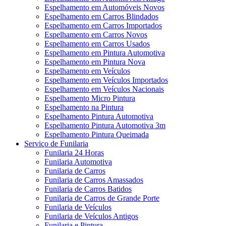
Espelhamento em Automóveis Novos
Espelhamento em Carros Blindados
Espelhamento em Carros Importados
Espelhamento em Carros Novos
Espelhamento em Carros Usados
Espelhamento em Pintura Automotiva
Espelhamento em Pintura Nova
Espelhamento em Veículos
Espelhamento em Veículos Importados
Espelhamento em Veículos Nacionais
Espelhamento Micro Pintura
Espelhamento na Pintura
Espelhamento Pintura Automotiva
Espelhamento Pintura Automotiva 3m
Espelhamento Pintura Queimada
Serviço de Funilaria
Funilaria 24 Horas
Funilaria Automotiva
Funilaria de Carros
Funilaria de Carros Amassados
Funilaria de Carros Batidos
Funilaria de Carros de Grande Porte
Funilaria de Veículos
Funilaria de Veículos Antigos
Funilaria e Pintura