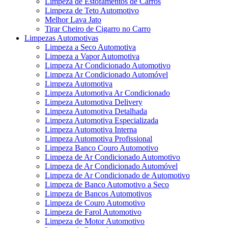
Limpeza de Estofamentos de Carros
Limpeza de Teto Automotivo
Melhor Lava Jato
Tirar Cheiro de Cigarro no Carro
Limpezas Automotivas
Limpeza a Seco Automotiva
Limpeza a Vapor Automotiva
Limpeza Ar Condicionado Automotivo
Limpeza Ar Condicionado Automóvel
Limpeza Automotiva
Limpeza Automotiva Ar Condicionado
Limpeza Automotiva Delivery
Limpeza Automotiva Detalhada
Limpeza Automotiva Especializada
Limpeza Automotiva Interna
Limpeza Automotiva Profissional
Limpeza Banco Couro Automotivo
Limpeza de Ar Condicionado Automotivo
Limpeza de Ar Condicionado Automóvel
Limpeza de Ar Condicionado de Automotivo
Limpeza de Banco Automotivo a Seco
Limpeza de Bancos Automotivos
Limpeza de Couro Automotivo
Limpeza de Farol Automotivo
Limpeza de Motor Automotivo