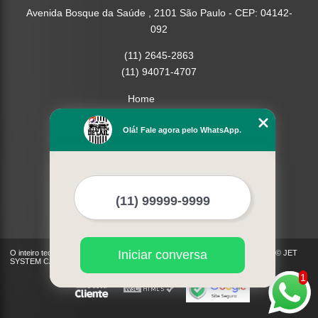
Avenida Bosque da Saúde , 2101 São Paulo - CEP: 04142-
092
(11) 2645-2863
(11) 94071-4707
Home
Empresa
Missão
Olá! Fale agora pelo WhatsApp.
Serviços
Contato
Mapa do site
Mais Serviços
Iniciar conversa
O inteiro teor deste site está sujeito à proteção de direitos autorais. Copyright© JET
SYSTEM CAR (Lei 9610 de 19/02/1998)
1