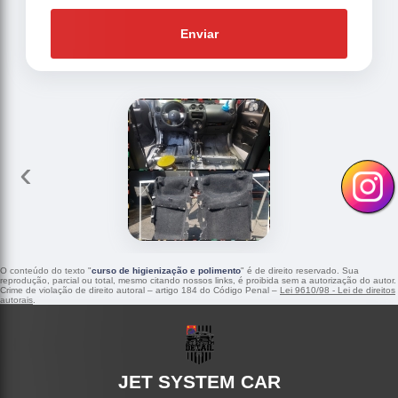
Enviar
‹
›
O conteúdo do texto "
curso de higienização e polimento
" é de direito reservado. Sua
reprodução, parcial ou total, mesmo citando nossos links, é proibida sem a autorização do autor.
Crime de violação de direito autoral – artigo 184 do Código Penal –
Lei 9610/98 - Lei de direitos
autorais
.
JET SYSTEM CAR