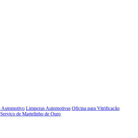
o Automotivo
Limpezas Automotivas
Oficina para Vitrificação
Serviço de Martelinho de Ouro