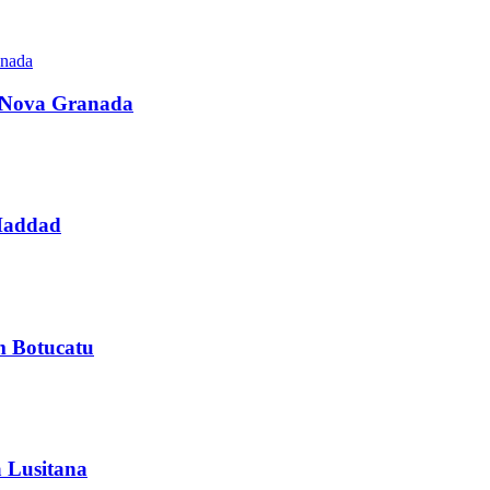
la Nova Granada
 Haddad
m Botucatu
a Lusitana