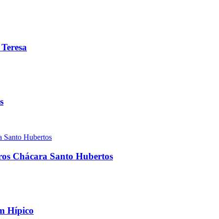
 Teresa
s
rros Chácara Santo Hubertos
im Hípico