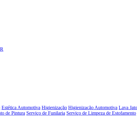
o
Estética Automotiva
Higienização
Higienização Automotiva
Lava Jat
to de Pintura
Serviço de Funilaria
Serviço de Limpeza de Estofamento