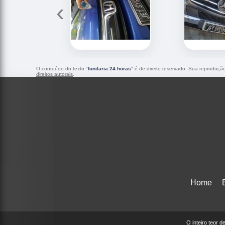
‹
O conteúdo do texto "
funilaria 24 horas
" é de direito reservado. Sua reprodução
direitos autorais
.
Home
O inteiro teor 