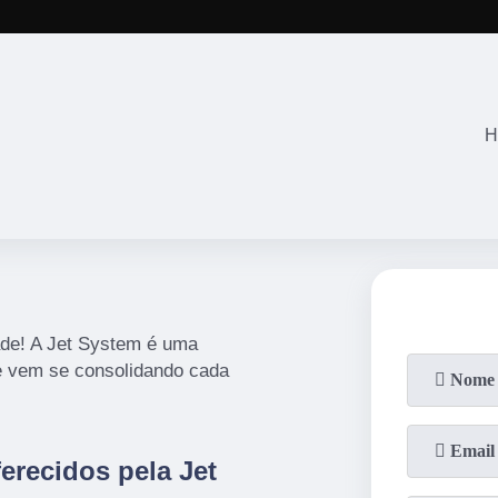
(11)
2645-2863
(11)
94071-4
H
ade! A Jet System é uma
e vem se consolidando cada
erecidos pela Jet