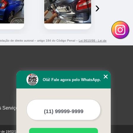
›
violação de direito autoral – artigo 184 do Código Penal –
Lei 9610/98 - Lei de
Olá! Fale agora pelo WhatsApp.
s Serviços
0 de 19/02/1998)