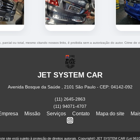
, parcial ou total, mesmo citando nossos links, é proibida sem a autorização do autor. Crime de 
JET SYSTEM CAR
Avenida Bosque da Saúde , 2101 São Paulo - CEP: 04142-092
(11) 2645-2863
(11) 94071-4707
Empresa
Missão
Serviços
Contato
Mapa do site
Mai
deste site está sujeito à proteção de direitos autorais. Copyright© JET SYSTEM CAR (Lei 961