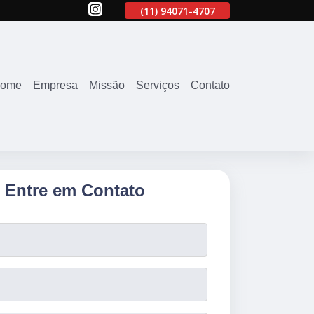
707
(11)
2645-2863
(11)
94071-4707
(11)
2645-2863
ome
Empresa
Missão
Serviços
Contato
Entre em Contato