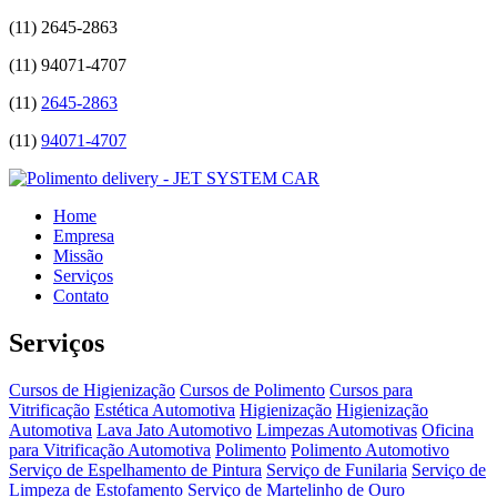
(11)
2645-2863
(11)
94071-4707
(11)
2645-2863
(11)
94071-4707
Home
Empresa
Missão
Serviços
Contato
Serviços
Cursos de Higienização
Cursos de Polimento
Cursos para
Vitrificação
Estética Automotiva
Higienização
Higienização
Automotiva
Lava Jato Automotivo
Limpezas Automotivas
Oficina
para Vitrificação Automotiva
Polimento
Polimento Automotivo
Serviço de Espelhamento de Pintura
Serviço de Funilaria
Serviço de
Limpeza de Estofamento
Serviço de Martelinho de Ouro