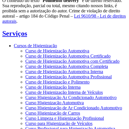
O conteúdo do texto "
Polimento delivery
" é de direito reservado.
Sua reprodução, parcial ou total, mesmo citando nossos links, é
proibida sem a autorização do autor. Crime de violação de direito
autoral – artigo 184 do Código Penal –
Lei 9610/98 - Lei de direitos
autorais
.
Serviços
Cursos de Higienização
Curso de Higienização Automotiva
Curso de Higienização Automotiva Certificado
Curso de Higienização Automotiva com Certificado
Curso de Higienização Automotiva Completa
Curso de Higienização Automotiva Interna
Curso de Higienização Automotiva Profissional
Curso de Higienização e Polimento
Curso de Higienização Interna
Curso de Higienização Interna de Veículos
Curso Higienização Ar Condicionado Automotivo
Curso Higienização Automotiva
Curso Higienização de Ar Condicionado Automotivo
Curso Higienização de Carros
Curso Limpeza e Higienização Profissional
Curso para Higienização de Veículos
Curso Profissional para Higienização Automotiva