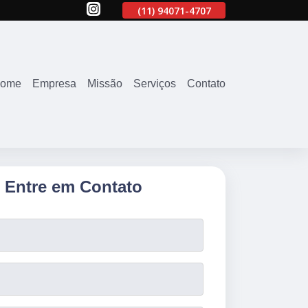
707
(11)
2645-2863
(11)
94071-4707
(11)
2645-2863
ome
Empresa
Missão
Serviços
Contato
Entre em Contato