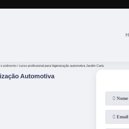
(11)
2645-2863
(11)
94071-4
H
 e polimento
curso profissional para higienização automotiva Jardim Carlu
nização Automotiva