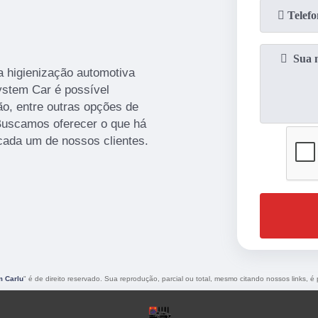
ra higienização automotiva
ystem Car é possível
ção, entre outras opções de
 Buscamos oferecer o que há
cada um de nossos clientes.
m Carlu
" é de direito reservado. Sua reprodução, parcial ou total, mesmo citando nossos links, é 