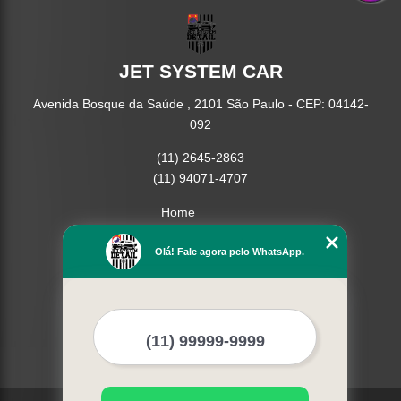
JET SYSTEM CAR
Avenida Bosque da Saúde , 2101 São Paulo - CEP: 04142-
092
(11) 2645-2863
(11) 94071-4707
Home
Empresa
Missão
Olá! Fale agora pelo WhatsApp.
Serviços
Contato
Mapa do site
Mais Serviços