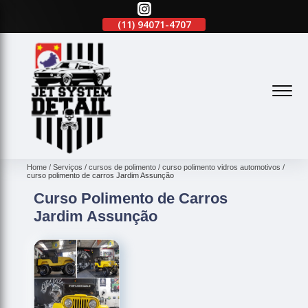
(11)
2645-2863
(11)
94071-4707
(11)
2645-2863
(
Home
Serviços
cursos de polimento
curso polimento vidros automotivos
curso polimento de carros Jardim Assunção
Curso Polimento de Carros
Jardim Assunção