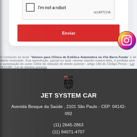
Enviar
O conteúdo do texto "
Valores para Clínica de Estética Automotiva na Vila Barra Funda
" é de
direito reservado. Sua reprodução, parcial ou total, mesmo citando nossos links, é proibida sem
a autorização do autor. Crime de violação de direito autoral – artigo 184 do Código Penal –
Lei
9610/98 - Lei de direitos autorais
.
JET SYSTEM CAR
Avenida Bosque da Saúde , 2101 São Paulo - CEP: 04142-
092
(11) 2645-2863
(11) 94071-4707