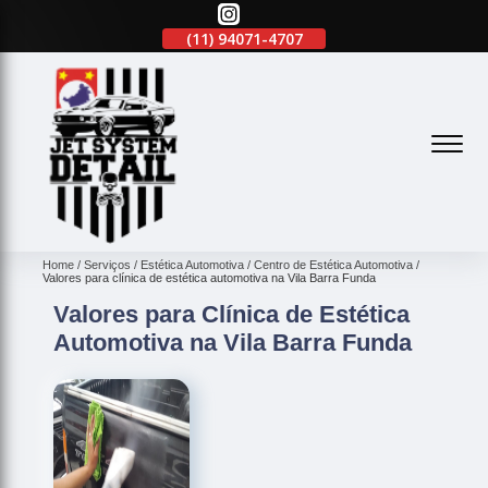
(11)
2645-2863
(11)
94071-4707
(11)
2645-2863
(
Home
Serviços
Estética Automotiva
Centro de Estética Automotiva
Valores para clínica de estética automotiva na Vila Barra Funda
Valores para Clínica de Estética
Automotiva na Vila Barra Funda